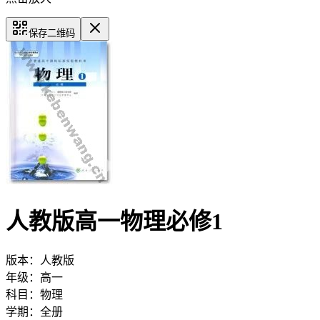
保存二维码
人教版高一物理必修1
版本：
人教版
年级：
高一
科目：
物理
学期：
全册