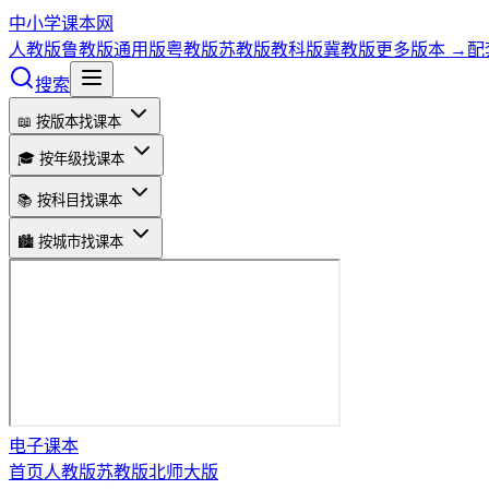
中小学课本网
人教版
鲁教版
通用版
粤教版
苏教版
教科版
冀教版
更多版本 →
配
搜索
📖 按版本找课本
🎓 按年级找课本
📚 按科目找课本
🏙️ 按城市找课本
电子课本
首页
人教版
苏教版
北师大版