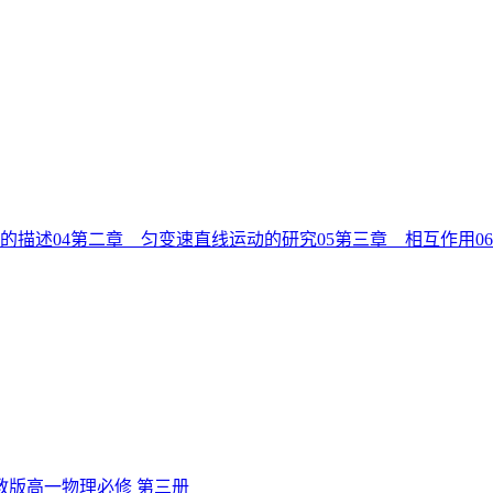
的描述
04
第二章 匀变速直线运动的研究
05
第三章 相互作用
06
教版高一物理必修 第三册