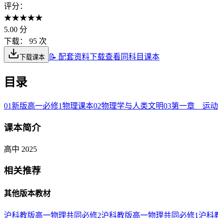
评分：
★
★
★
★
★
5.00
分
下载：
95 次
📝 配套资料下载
查看同科目课本
下载课本
目录
01
新版高一必修1物理课本
02
物理学与人类文明
03
第一章 运动
课本简介
高中 2025
相关推荐
其他版本教材
沪科教版高一物理共同必修2
沪科教版高一物理共同必修1
沪科