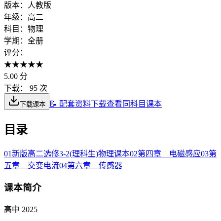
版本：
人教版
年级：
高二
科目：
物理
学期：
全册
评分：
★
★
★
★
★
5.00
分
下载：
95 次
📝 配套资料下载
查看同科目课本
下载课本
目录
01
新版高二选修3-2(理科生)物理课本
02
第四章 电磁感应
03
第
五章 交变电流
04
第六章 传感器
课本简介
高中 2025