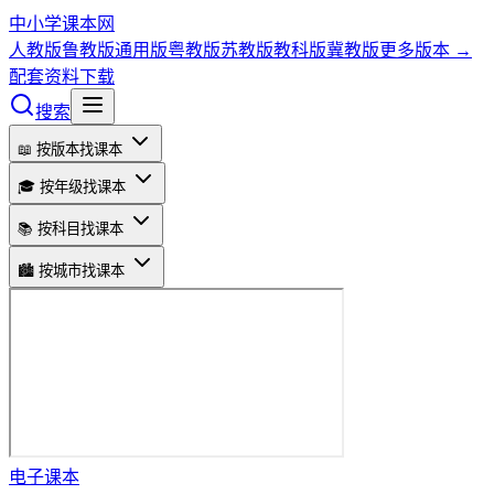
中小学课本网
人教版
鲁教版
通用版
粤教版
苏教版
教科版
冀教版
更多版本 →
配套资料下载
搜索
📖 按版本找课本
🎓 按年级找课本
📚 按科目找课本
🏙️ 按城市找课本
电子课本