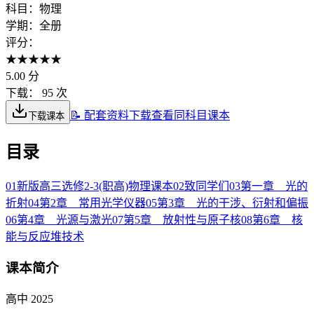
科目：
物理
学期：
全册
评分：
★
★
★
★
★
5.00
分
下载：
95 次
📝 配套资料下载
查看同科目课本
下载课本
目录
01
新版高三选修2-3(职高)物理课本
02
致同学们
03
第一章 光的
折射
04
第2章 常用光学仪器
05
第3章 光的干涉、衍射和偏振
06
第4章 光源与激光
07
第5章 放射性与原子核
08
第6章 核
能与反应堆技术
课本简介
高中 2025