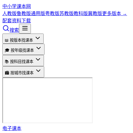
中小学课本网
人教版
鲁教版
通用版
粤教版
苏教版
教科版
冀教版
更多版本 →
配套资料下载
搜索
📖 按版本找课本
🎓 按年级找课本
📚 按科目找课本
🏙️ 按城市找课本
电子课本