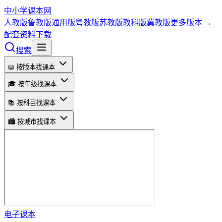
中小学课本网
人教版
鲁教版
通用版
粤教版
苏教版
教科版
冀教版
更多版本 →
配套资料下载
搜索
📖 按版本找课本
🎓 按年级找课本
📚 按科目找课本
🏙️ 按城市找课本
电子课本