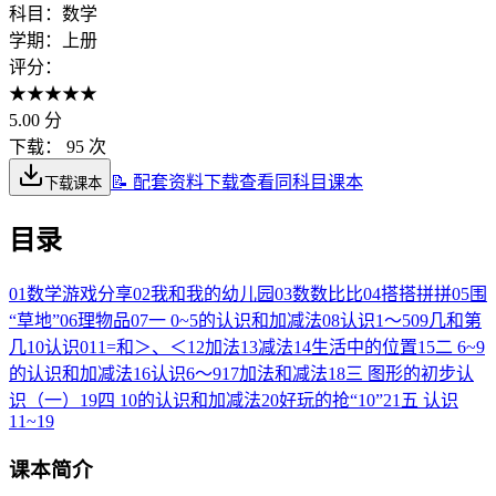
科目：
数学
学期：
上册
评分：
★
★
★
★
★
5.00
分
下载：
95 次
📝 配套资料下载
查看同科目课本
下载课本
目录
01
数学游戏分享
02
我和我的幼儿园
03
数数比比
04
搭搭拼拼
05
围
“草地”
06
理物品
07
一 0~5的认识和加减法
08
认识1～5
09
几和第
几
10
认识0
11
=和＞、＜
12
加法
13
减法
14
生活中的位置
15
二 6~9
的认识和加减法
16
认识6～9
17
加法和减法
18
三 图形的初步认
识（一）
19
四 10的认识和加减法
20
好玩的抢“10”
21
五 认识
11~19
课本简介