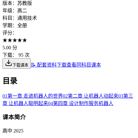
版本：
苏教版
年级：
高二
科目：
通用技术
学期：
全册
评分：
★
★
★
★
★
5.00
分
下载：
95 次
📝 配套资料下载
查看同科目课本
下载课本
目录
01
第一章 走进机器人的世界
02
第二章 让机器人动起来
03
第三
章 让机器人聪明起来
04
第四章 设计制作服务机器人
课本简介
高中 2025