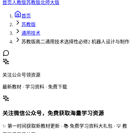
首页
人教版
苏教版
北师大版
首页
苏教版
通用技术
苏教版高二通用技术选择性必修2 机器人设计与制作
关注公众号领资源
最新教材 · 学习资料 · 免费下载
关注微信公众号，免费获取海量学习资源
✨ 第一时间获取新教材更新 · 📚 免费学习资料大礼包 · 💡 教