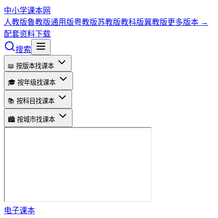
中小学课本网
人教版
鲁教版
通用版
粤教版
苏教版
教科版
冀教版
更多版本 →
配套资料下载
搜索
📖 按版本找课本
🎓 按年级找课本
📚 按科目找课本
🏙️ 按城市找课本
电子课本