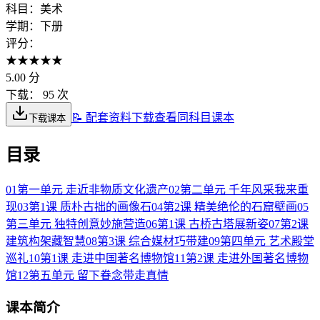
科目：
美术
学期：
下册
评分：
★
★
★
★
★
5.00
分
下载：
95 次
📝 配套资料下载
查看同科目课本
下载课本
目录
01
第一单元 走近非物质文化遗产
02
第二单元 千年风采我来重
现
03
第1课 质朴古拙的画像石
04
第2课 精美绝伦的石窟壁画
05
第三单元 独特创意妙施营造
06
第1课 古桥古塔展新姿
07
第2课
建筑构架藏智慧
08
第3课 综合媒材巧带建
09
第四单元 艺术殿堂
巡礼
10
第1课 走进中国著名博物馆
11
第2课 走进外国著名博物
馆
12
第五单元 留下眷念带走真情
课本简介