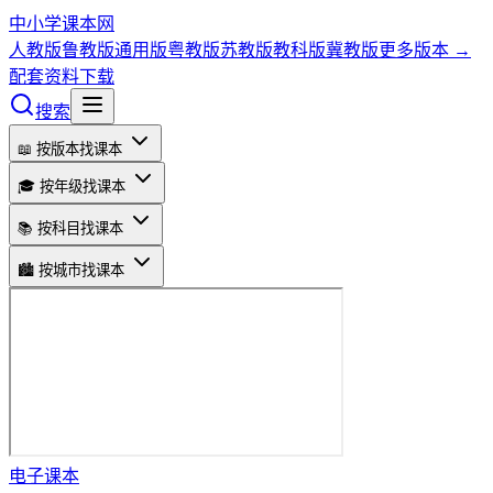
中小学课本网
人教版
鲁教版
通用版
粤教版
苏教版
教科版
冀教版
更多版本 →
配套资料下载
搜索
📖 按版本找课本
🎓 按年级找课本
📚 按科目找课本
🏙️ 按城市找课本
电子课本