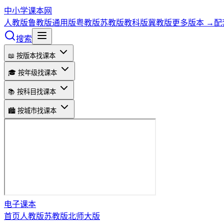
中小学课本网
人教版
鲁教版
通用版
粤教版
苏教版
教科版
冀教版
更多版本 →
配
搜索
📖 按版本找课本
🎓 按年级找课本
📚 按科目找课本
🏙️ 按城市找课本
电子课本
首页
人教版
苏教版
北师大版