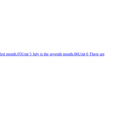
first month.
05
Unit 5 July is the seventh month.
06
Unit 6 There are