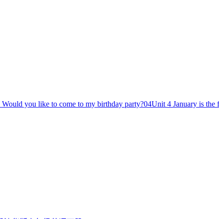
 Would you like to come to my birthday party?
04
Unit 4 January is the 