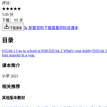
评分：
★
★
★
★
★
5.00
分
下载：
95 次
📝 配套资料下载
查看同科目课本
下载课本
目录
01
Unit 1 I go to school at 8:00.
02
Unit 2 What's your hobby?
03
Unit 3
four seasons in a year.
课本简介
小学 2025
相关推荐
其他版本教材