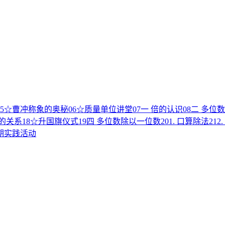
5
☆曹冲称象的奥秘
06
☆质量单位讲堂
07
一 倍的认识
08
二 多位
线的关系
18
☆升国旗仪式
19
四 多位数除以一位数
20
1. 口算除法
21
2
期实践活动