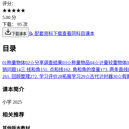
评分：
★
★
★
★
★
5.00
分
下载：
95 次
📝 配套资料下载
查看同科目课本
下载课本
目录
01
称量物体
02
☆分享调查结果
03
☆称量物品
04
☆计量较重物体
0
销问题
14
三 线和角
15
1. 点和线
16
2. 角和角的度量
17
3. 两条直
26
1. 回顾整理
27
2. 学习评价
28
拓展学习
29
☆古代计时器
30
☆假
课本简介
小学 2025
相关推荐
其他版本教材