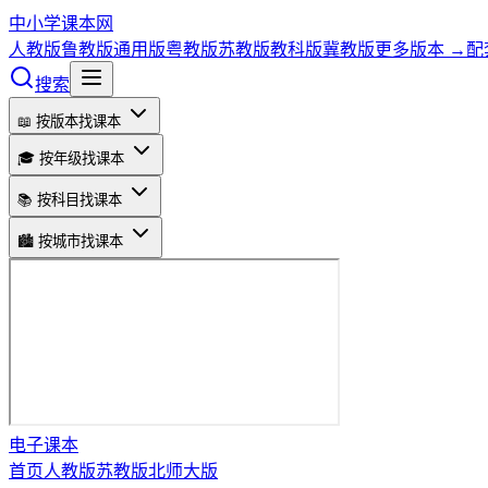
中小学课本网
人教版
鲁教版
通用版
粤教版
苏教版
教科版
冀教版
更多版本 →
配
搜索
📖 按版本找课本
🎓 按年级找课本
📚 按科目找课本
🏙️ 按城市找课本
电子课本
首页
人教版
苏教版
北师大版