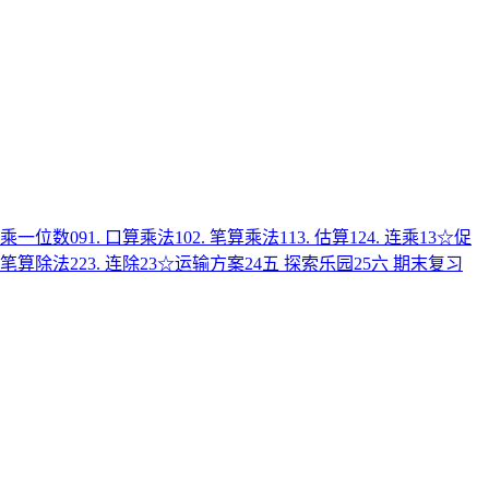
数乘一位数
09
1. 口算乘法
10
2. 笔算乘法
11
3. 估算
12
4. 连乘
13
☆促
. 笔算除法
22
3. 连除
23
☆运输方案
24
五 探索乐园
25
六 期末复习