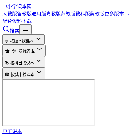
中小学课本网
人教版
鲁教版
通用版
粤教版
苏教版
教科版
冀教版
更多版本 →
配套资料下载
搜索
📖 按版本找课本
🎓 按年级找课本
📚 按科目找课本
🏙️ 按城市找课本
电子课本