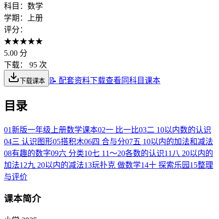
科目：
数学
学期：
上册
评分：
★
★
★
★
★
5.00
分
下载：
95 次
📝 配套资料下载
查看同科目课本
下载课本
目录
01
新版一年级上册数学课本
02
一 比一比
03
二 10以内数的认识
04
三 认识图形
05
搭积木
06
四 合与分
07
五 10以内的加法和减法
08
有趣的数字
09
六 分类
10
七 11～20各数的认识
11
八 20以内的
加法
12
九 20以内的减法
13
玩扑克 做数学
14
十 探索乐园
15
整理
与评价
课本简介