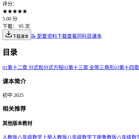
评分：
★
★
★
★
★
5.00
分
下载：
95 次
📝 配套资料下载
查看同科目课本
下载课本
目录
01
第十二章 分式和分式方程
02
第十三章 全等三角形
03
第十四章
课本简介
初中 2025
相关推荐
其他版本教材
人教版八年级数学上册
人教版八年级数学下册
鲁教版八年级数