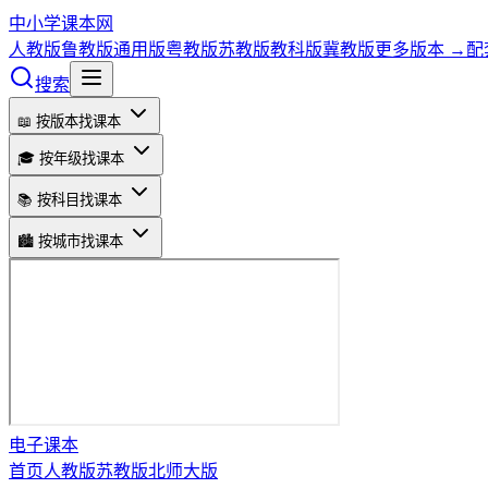
中小学课本网
人教版
鲁教版
通用版
粤教版
苏教版
教科版
冀教版
更多版本 →
配
搜索
📖 按版本找课本
🎓 按年级找课本
📚 按科目找课本
🏙️ 按城市找课本
电子课本
首页
人教版
苏教版
北师大版