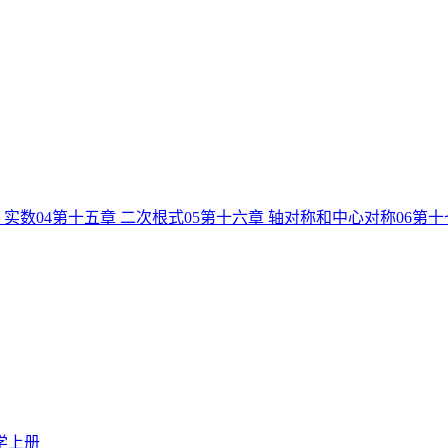
 实数
04
第十五章 二次根式
05
第十六章 轴对称和中心对称
06
第十
学上册