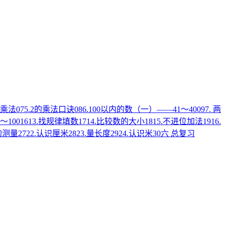
识乘法
07
5.2的乘法口诀
08
6.100以内的数（一）——41～40
09
7. 两
～100
16
13.找规律填数
17
14.比较数的大小
18
15.不进位加法
19
16.
的测量
27
22.认识厘米
28
23.量长度
29
24.认识米
30
六 总复习