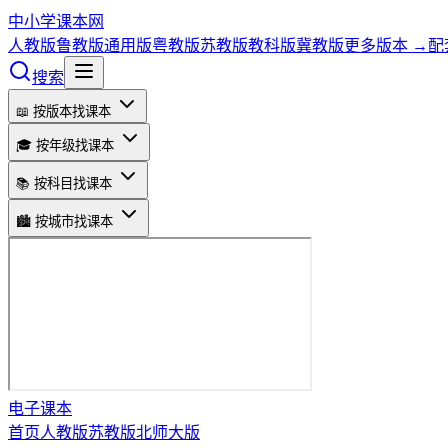
中小学课本网
人教版
鲁教版
通用版
粤教版
苏教版
教科版
冀教版
更多版本 →
配
搜索
📖 按版本找课本
🎓 按年级找课本
📚 按科目找课本
🏙️ 按城市找课本
电子课本
首页
人教版
苏教版
北师大版