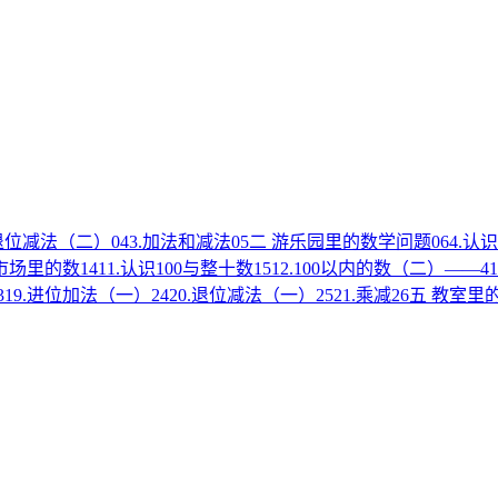
内退位减法（二）
04
3.加法和减法
05
二 游乐园里的数学问题
06
4.认
 市场里的数
14
11.认识100与整十数
15
12.100以内的数（二）——41
3
19.进位加法（一）
24
20.退位减法（一）
25
21.乘减
26
五 教室里