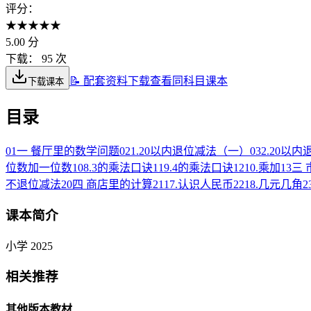
评分：
★
★
★
★
★
5.00
分
下载：
95 次
📝 配套资料下载
查看同科目课本
下载课本
目录
01
一 餐厅里的数学问题
02
1.20以内退位减法（一）
03
2.20以
位数加一位数
10
8.3的乘法口诀
11
9.4的乘法口诀
12
10.乘加
13
三
不退位减法
20
四 商店里的计算
21
17.认识人民币
22
18.几元几角
2
课本简介
小学 2025
相关推荐
其他版本教材