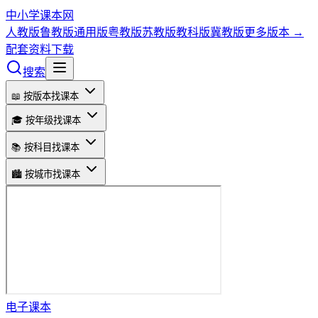
中小学课本网
人教版
鲁教版
通用版
粤教版
苏教版
教科版
冀教版
更多版本 →
配套资料下载
搜索
📖 按版本找课本
🎓 按年级找课本
📚 按科目找课本
🏙️ 按城市找课本
电子课本