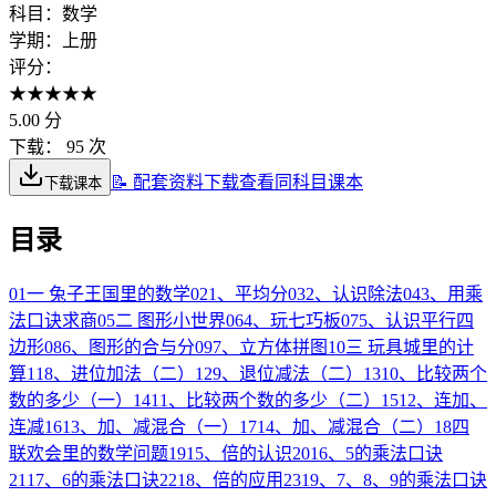
科目：
数学
学期：
上册
评分：
★
★
★
★
★
5.00
分
下载：
95 次
📝 配套资料下载
查看同科目课本
下载课本
目录
01
一 兔子王国里的数学
02
1、平均分
03
2、认识除法
04
3、用乘
法口诀求商
05
二 图形小世界
06
4、玩七巧板
07
5、认识平行四
边形
08
6、图形的合与分
09
7、立方体拼图
10
三 玩具城里的计
算
11
8、进位加法（二）
12
9、退位减法（二）
13
10、比较两个
数的多少（一）
14
11、比较两个数的多少（二）
15
12、连加、
连减
16
13、加、减混合（一）
17
14、加、减混合（二）
18
四
联欢会里的数学问题
19
15、倍的认识
20
16、5的乘法口诀
21
17、6的乘法口诀
22
18、倍的应用
23
19、7、8、9的乘法口诀