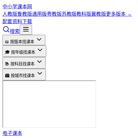
中小学课本网
人教版
鲁教版
通用版
粤教版
苏教版
教科版
冀教版
更多版本 →
配套资料下载
搜索
📖 按版本找课本
🎓 按年级找课本
📚 按科目找课本
🏙️ 按城市找课本
电子课本