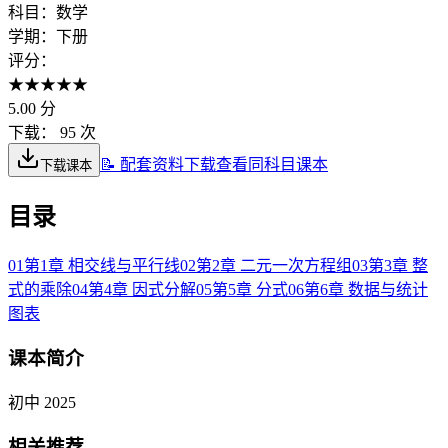
科目：
数学
学期：
下册
评分：
★
★
★
★
★
5.00
分
下载：
95 次
📝 配套资料下载
查看同科目课本
下载课本
目录
01
第1章 相交线与平行线
02
第2章 二元一次方程组
03
第3章 整
式的乘除
04
第4章 因式分解
05
第5章 分式
06
第6章 数据与统计
图表
课本简介
初中 2025
相关推荐