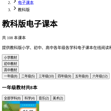
电子课本
教科版
教科版
电子课本
共
108
本课本
提供
教科版
小学、初中、高中各年级各学科电子课本在线阅读
小学教材
初中教材
高中教材
一年级
(
8
)
二年级
(
5
)
三年级
(
10
)
四年级
(
9
)
五年级
(
8
)
六年级
(
12
)
一年级
教材
共
8
本
全部学科
(
8
)
科学
(
4
)
音乐
(
2
)
美术
(
2
)