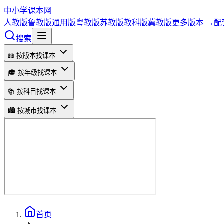
中小学课本网
人教版
鲁教版
通用版
粤教版
苏教版
教科版
冀教版
更多版本 →
配
搜索
📖 按版本找课本
🎓 按年级找课本
📚 按科目找课本
🏙️ 按城市找课本
首页