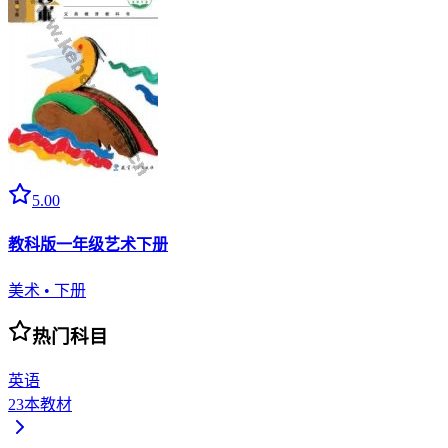
5.00
教科版一年级艺术下册
美术
•
下册
热门科目
英语
23
本教材