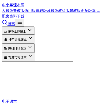
中小学课本网
人教版
鲁教版
通用版
粤教版
苏教版
教科版
冀教版
更多版本 →
配套资料下载
搜索
📖 按版本找课本
🎓 按年级找课本
📚 按科目找课本
🏙️ 按城市找课本
电子课本