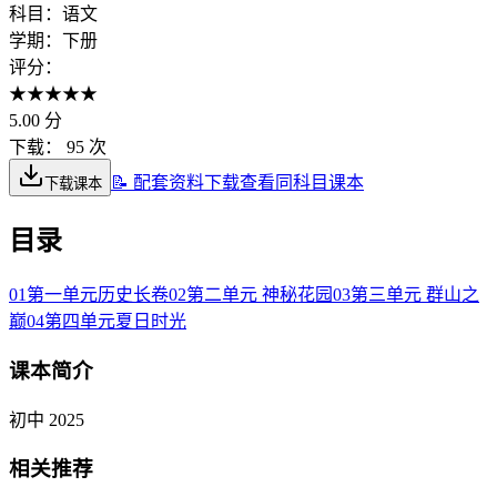
科目：
语文
学期：
下册
评分：
★
★
★
★
★
5.00
分
下载：
95 次
📝 配套资料下载
查看同科目课本
下载课本
目录
01
第一单元历史长卷
02
第二单元 神秘花园
03
第三单元 群山之
巅
04
第四单元夏日时光
课本简介
初中 2025
相关推荐