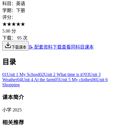
科目：
英语
学期：
下册
评分：
★
★
★
★
★
5.00
分
下载：
95 次
📝 配套资料下载
查看同科目课本
下载课本
目录
01
Unit 1 My School
02
Unit 2 What time is it?
03
Unit 3
Weather
04
Unit 4 At the farm
05
Unit 5 My clothes
06
Unit 6
Shopping
课本简介
小学 2025
相关推荐