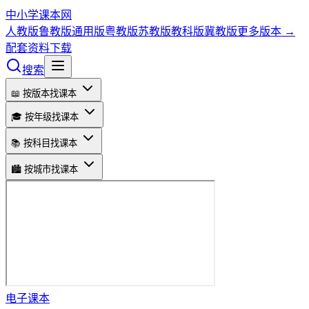
中小学课本网
人教版
鲁教版
通用版
粤教版
苏教版
教科版
冀教版
更多版本 →
配套资料下载
搜索
📖 按版本找课本
🎓 按年级找课本
📚 按科目找课本
🏙️ 按城市找课本
电子课本